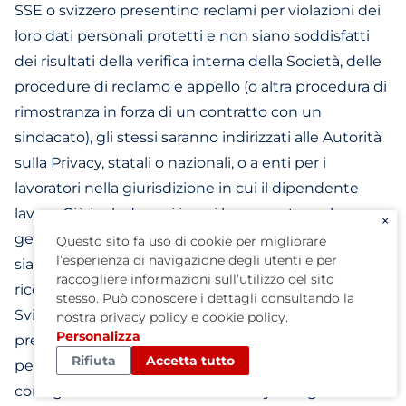
SSE o svizzero presentino reclami per violazioni dei
loro dati personali protetti e non siano soddisfatti
dei risultati della verifica interna della Società, delle
procedure di reclamo e appello (o altra procedura di
rimostranza in forza di un contratto con un
sindacato), gli stessi saranno indirizzati alle Autorità
sulla Privacy, statali o nazionali, o a enti per i
lavoratori nella giurisdizione in cui il dipendente
lavora. Ciò include casi in cui la presunta mala
×
gestione dei dati personali sia avvenuta negli USA,
Questo sito fa uso di cookie per migliorare
l’esperienza di navigazione degli utenti e per
sia di responsabilità dell'organismo USA che ha
raccogliere informazioni sull’utilizzo del sito
ricevuto le informazioni dal dipendente UE, SSE o in
stesso. Può conoscere i dettagli consultando la
Svizzera, implicando così una infrazione alla
nostra
privacy policy
e
cookie policy
.
Personalizza
presente Dichiarazione. La Società si impegna
Rifiuta
Accetta tutto
pertanto a collaborare nelle indagini e ad allinearsi al
consiglio delle Autorità sulla Privacy e degli enti dei