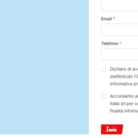
Email
*
Telefono
*
Privacy
*
Dichiaro di av
dell’Articolo
informativa p
Trattamento
Acconsento al
Dati
Italia srl per
finalità infor
Invia