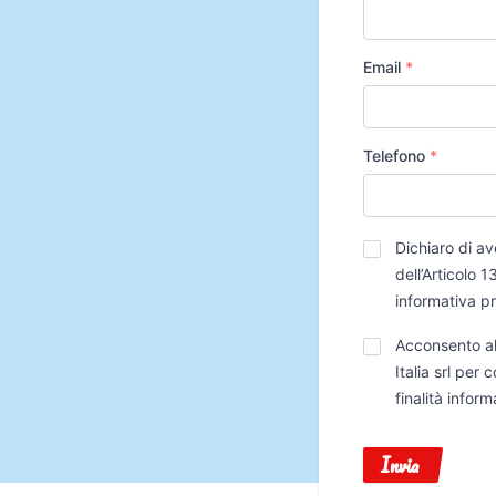
Email
*
Telefono
*
Privacy
*
Dichiaro di av
dell’Articolo
informativa p
Trattamento
Acconsento al
Dati
Italia srl per
finalità infor
Invia